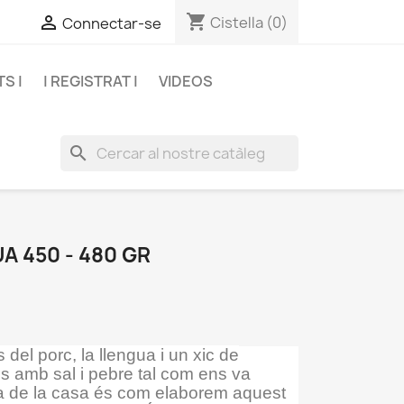
shopping_cart

Cistella
(0)
Connectar-se
TS |
| REGISTRAT |
VIDEOS
search
A 450 - 480 GR
del porc, la llengua i un xic de
 amb sal i pebre tal com ens va
ina de la casa és com elaborem aquest