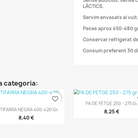
Sense additius, sense
LÀCTICS.
Servim envasats al vuit
Peces aprox 450-480 gr
Conservar refrigerat de
Consum preferent 30 di
a categoria:
favorite_border
fa
Vista ràpida

PA DE FETGE 250 - 275 Gr
Vista ràpida

TIFARRA NEGRA 400-420 Gr.
8,25 €
8,40 €