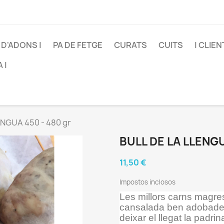
S D'ADONS |
PA DE FETGE
CURATS
CUITS
| CLIEN
 |
NGUA 450 - 480 gr
BULL DE LA LLENGU
11,50 €
Impostos inclosos
Les millors carns magres 
cansalada ben adobades
deixar el llegat la padr