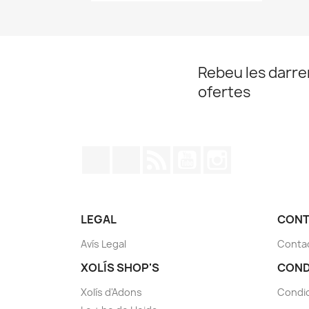
Rebeu les darrer
ofertes
Facebook
Twitter
RSS
YouTube
Instagram
LEGAL
CONT
Avís Legal
Conta
XOLÍS SHOP'S
COND
Xolís d'Adons
Condic