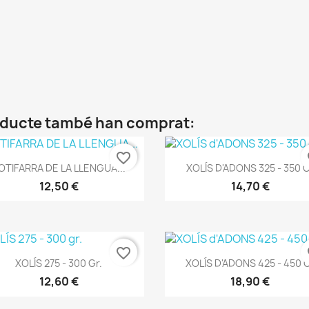
roducte també han comprat:
favorite_border
fa
Vista ràpida
Vista ràpida


OTIFARRA DE LA LLENGUA...
XOLÍS D'ADONS 325 - 350 
12,50 €
14,70 €
favorite_border
fa
Vista ràpida
Vista ràpida


XOLÍS 275 - 300 Gr.
XOLÍS D'ADONS 425 - 450 
12,60 €
18,90 €