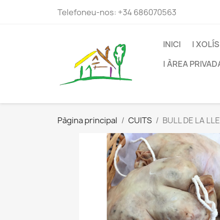
Telefoneu-nos:
+34 686070563
INICI
| XOLÍ
| ÀREA PRIVADA
Pàgina principal
CUITS
BULL DE LA LLE