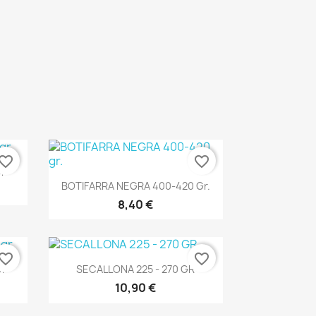
vorite_border
favorite_border
Gr
Vista ràpida

BOTIFARRA NEGRA 400-420 Gr.
8,40 €
vorite_border
favorite_border
Vista ràpida

Gr
SECALLONA 225 - 270 GR
10,90 €