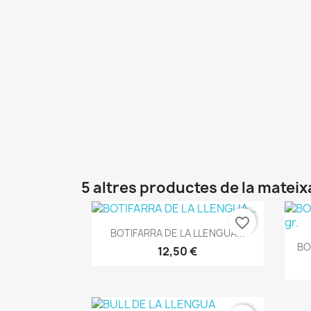
5 altres productes de la mateix
favorite_border
Vista ràpida

BOTIFARRA DE LA LLENGUA...
BO
12,50 €