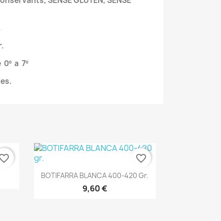
 conservants, SENSE GLUTEN, SENSE
.
.
 0º a 7º
es.
vorite_border
favorite_border
Vista ràpida

BOTIFARRA BLANCA 400-420 Gr.
9,60 €