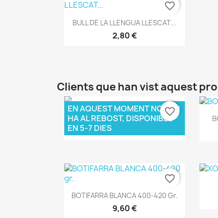
favorite_border
Vista ràpida

BULL DE LA LLENGUA LLESCAT...
2,80 €
Clients que han vist aquest p
EN AQUEST MOMENT NO N'HI
favorite_border
Vista ràpida

PANXETA
HA AL REBOST, DISPONIBLE
B
EN 5-7 DIES
26,00 €
favorite_border
Vista ràpida

BOTIFARRA BLANCA 400-420 Gr.
9,60 €