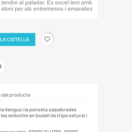
t tendre al paladar. És excel·lent amb
idoni per als entremesos i amanides
favorite_border
 LA CISTELLA
s del producte
la llengua i la panxeta salpebrades
les embotim en budell de tripa natural i