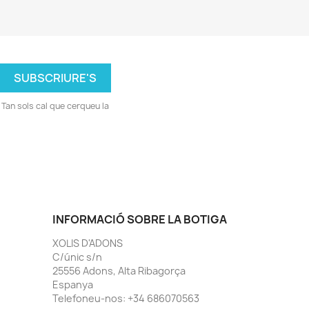
Tan sols cal que cerqueu la
INFORMACIÓ SOBRE LA BOTIGA
XOLIS D'ADONS
C/únic s/n
25556 Adons, Alta Ribagorça
Espanya
Telefoneu-nos:
+34 686070563