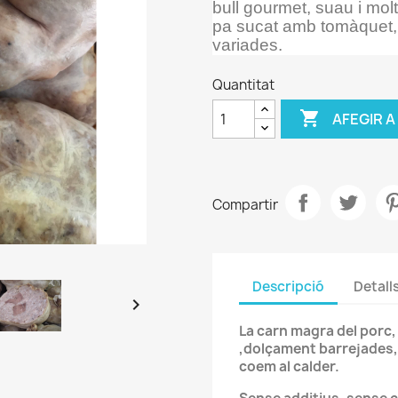
bull gourmet, suau i mol
pa sucat amb tomàquet, 
variades.
Quantitat

AFEGIR A
Compartir
Descripció
Detall

La carn magra del porc, 
,dolçament barrejades, 
coem al calder.